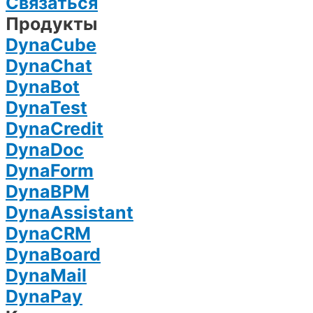
Связаться
Продукты
DynaCube
DynaChat
DynaBot
DynaTest
DynaCredit
DynaDoc
DynaForm
DynaBPM
DynaAssistant
DynaCRM
DynaBoard
DynaMail
DynaPay