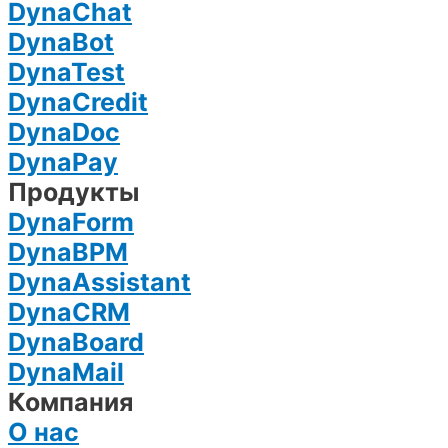
DynaChat
DynaBot
DynaTest
DynaCredit
DynaDoc
DynaPay
Продукты
DynaForm
DynaBPM
DynaAssistant
DynaCRM
DynaBoard
DynaMail
Компания
О нас