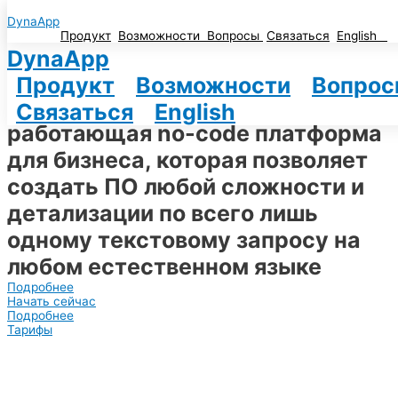
Перейти к содержимому
DynaApp
Продукт
Возможности
Вопросы
Связаться
English
От идеи до готового приложения
DynaApp
за считанные секунды
Продукт
Возможности
Вопрос
Инновационная, сразу
Связаться
English
работающая no-code платформа
для бизнеса, которая позволяет
создать ПО любой сложности и
детализации по всего лишь
одному текстовому запросу на
любом естественном языке
Подробнее
Начать сейчас
Подробнее
Тарифы