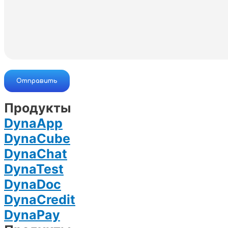
Продукты
DynaApp
DynaCube
DynaChat
DynaTest
DynaDoc
DynaCredit
DynaPay