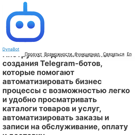
Перейти к содержимому
DynaBot
Автоматизируйте бизнес,
Продукт
Возможности
улучшайте клиентский сервис
Автоматизируйте бизнес,
Функционал
Связаться
E
улучшайте клиентский сервис
DynaBot
Инструмент для мгновенного
Продукт
Возможности
Функционал
Связаться
En
создания Telegram-ботов,
которые помогают
автоматизировать бизнес
процессы с возможностью легко
и удобно просматривать
каталоги товаров и услуг,
автоматизировать заказы и
записи на обслуживание, оплату